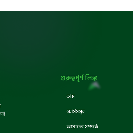
গুরুত্বপূর্ণ লিঙ্ক
হোম
ব
কোর্সসমূহ
সেই
আমাদের সম্পর্কে