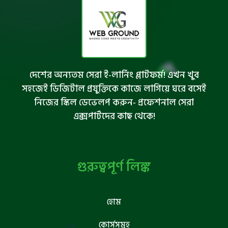
দেশের অন্যতম সেরা ই-লার্নিং প্লাটফর্ম! এখন খুব
সহজেই ডিজিটাল প্রযুক্তিকে কাজে লাগিয়ে ঘরে বসেই
নিজের স্কিল ডেভেলপ করুন- প্রফেশনাল সেরা
এক্সপার্টদের কাছ থেকে!
গুরুত্বপূর্ণ লিঙ্ক
হোম
কোর্সসমূহ