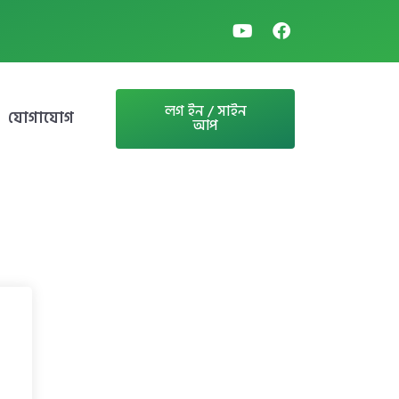
লগ ইন / সাইন
যোগাযোগ
আপ