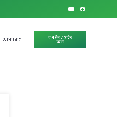
লগ ইন / সাইন
যোগাযোগ
আপ