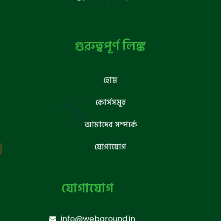
গুরুত্বপূর্ণ লিঙ্ক
হোম
কোর্সসমূহ
আমাদের সম্পর্কে
যোগাযোগ
যোগাযোগ
info@webground.in