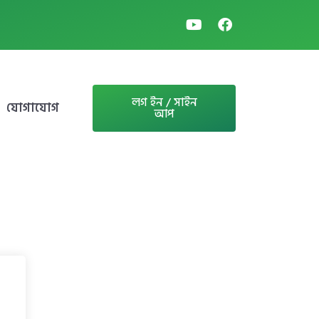
লগ ইন / সাইন
যোগাযোগ
আপ