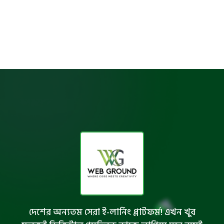
দেশের অন্যতম সেরা ই-লার্নিং প্লাটফর্ম! এখন খুব