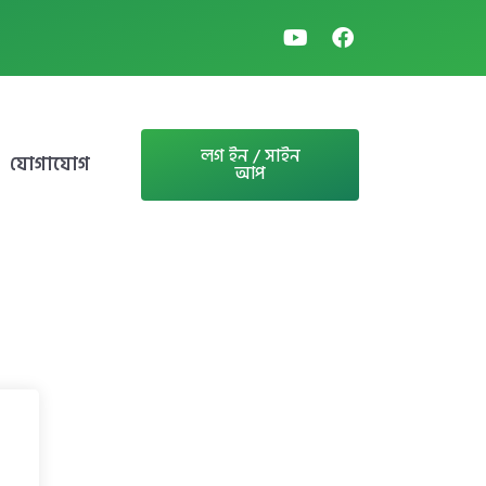
লগ ইন / সাইন
যোগাযোগ
আপ