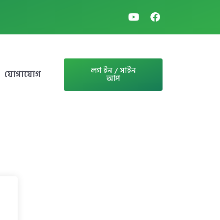
লগ ইন / সাইন
যোগাযোগ
আপ