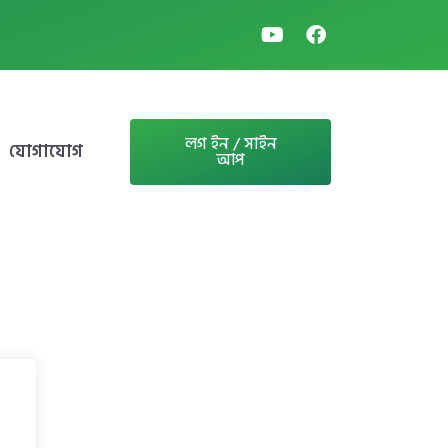
লগ ইন / সাইন
যোগাযোগ
আপ