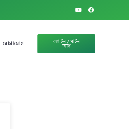
লগ ইন / সাইন
যোগাযোগ
আপ