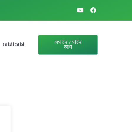
লগ ইন / সাইন
যোগাযোগ
আপ