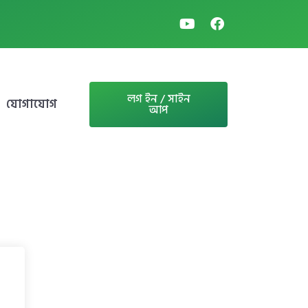
লগ ইন / সাইন
যোগাযোগ
আপ