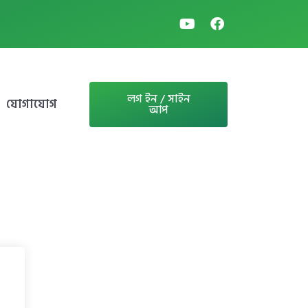
লগ ইন / সাইন
যোগাযোগ
আপ