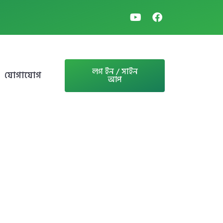
লগ ইন / সাইন
যোগাযোগ
আপ