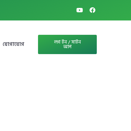
লগ ইন / সাইন
যোগাযোগ
আপ